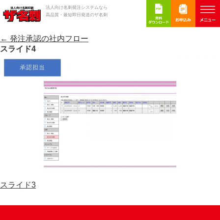
›
法人向け名刺発注システムなら
›
ホーム
発注承認の社内フロー
スライド4
高品質・最短即日発送のザ名刺
←
発注承認の社内フロー
スライド4
スライド3